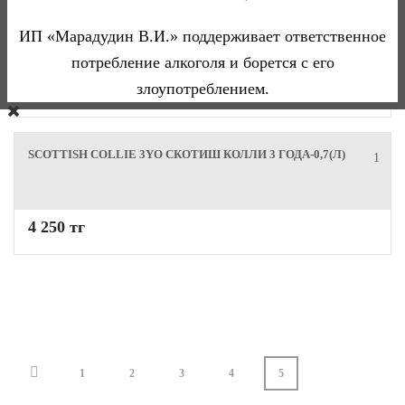
MONKEY SHOULDER -0,7(Л)
0
ИП «Марадудин В.И.» поддерживает ответственное
потребление алкоголя и борется с его
злоупотреблением.
10 530 тг
SCOTTISH COLLIE 3YO СКОТИШ КОЛЛИ 3 ГОДА-0,7(Л)
1
4 250 тг
1
2
3
4
5