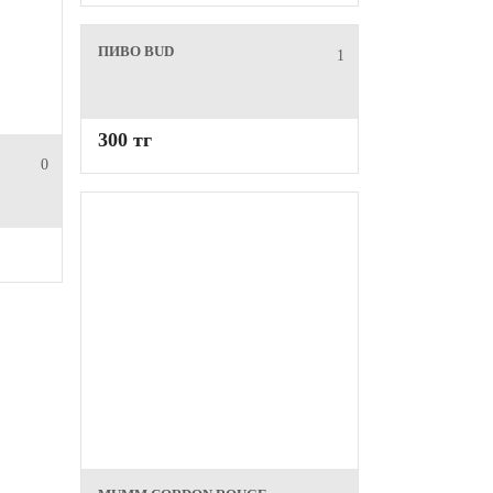
ПИВО BUD
1
300 тг
0