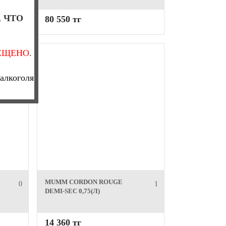
, ЧТО
80 550 тг
ЕЩЕНО
.
алкоголя
MUMM CORDON ROUGE
0
1
DEMI-SEC 0,75(Л)
14 360 тг