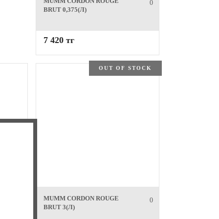
MUMM CORDON ROUGE
0
BRUT 0,375(Л)
7 420 тг
OUT OF STOCK
MUMM CORDON ROUGE
0
0
BRUT 3(Л)